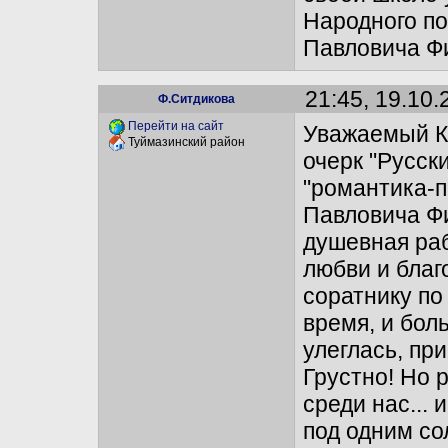
Народного п
Павловича Ф
21:45, 19.10.
Ф.Ситдикова
Перейти на сайт
Уважаемый К
Туймазинский район
очерк "Русск
"романтика-п
Павловича Фи
душевная раб
любви и благ
соратнику по
время, и бол
улеглась, пр
Грустно! Но 
среди нас...
под одним со