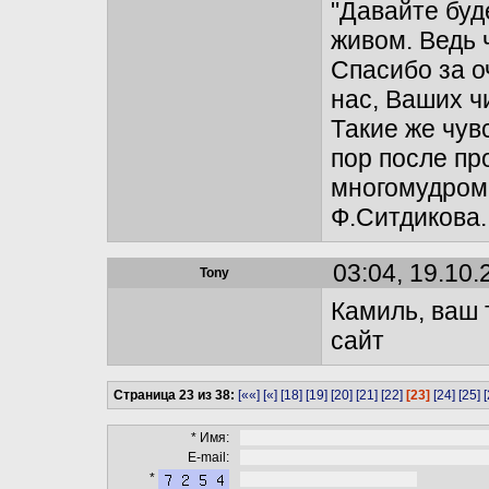
"Давайте буд
живом. Ведь 
Спасибо за о
нас, Ваших 
Такие же чув
пор после пр
многомудром
Ф.Ситдикова.
03:04, 19.10.
Tony
Камиль, ваш
сайт
Страница 23 из 38:
[««]
[«]
[18]
[19]
[20]
[21]
[22]
[23]
[24]
[25]
[
* Имя:
E-mail:
*