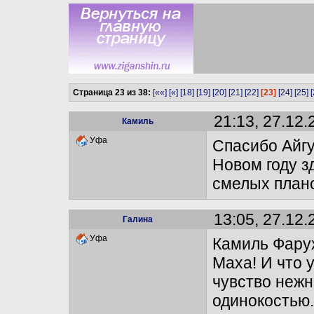
Страница 23 из 38:
[««]
[«]
[18]
[19]
[20]
[21]
[22]
[23]
[24]
[25]
[
21:13, 27.12.
Камиль
Уфа
Спасибо Айгу
Новом году з
смелых план
13:05, 27.12.
Галина
Уфа
Камиль Фару
Маха! И что 
чувство нежн
одинокостью.