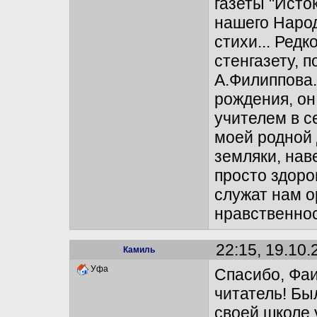
газеты "Исто
нашего Народ
стихи... Ред
стенгазету, 
А.Филиппова..
рождения, он
учителем в с
моей родной 
земляки, наве
просто здоро
служат нам о
нравственнос
22:15, 19.10.
Камиль
Уфа
Спасибо, Фа
читатель! Бы
своей школе 