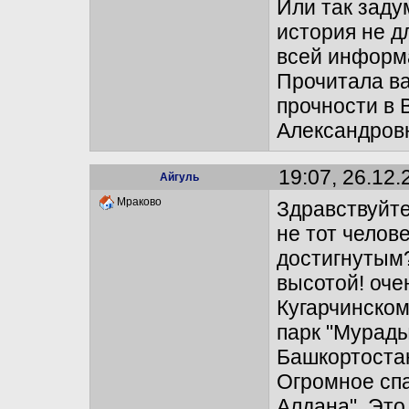
Или так заду
история не дл
всей информа
Прочитала ва
прочности в 
Александров
19:07, 26.12.
Айгуль
Мраково
Здравствуйте
не тот челов
достигнутым?
высотой! оче
Кугарчинском
парк "Мурады
Башкортостан
Огромное спа
Алдана". Это