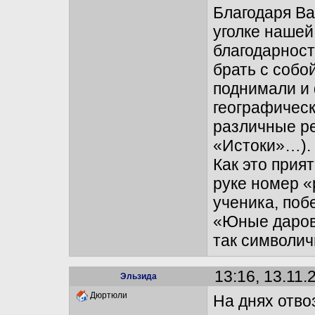
Благодаря В
уголке нашей
благодарност
брать с собо
поднимали и 
географическ
различные ре
«Истоки»…). 
Как это прия
руке номер «
ученика, поб
«Юные даров
так символич
13:16, 13.11.
Эльзида
Дюртюли
На днях отво