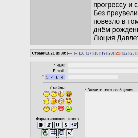
прогрессу и 
Без преувели
повезло в том
днём рожден
Люция Давле
Страница 21 из 38:
[««]
[«]
[16]
[17]
[18]
[19]
[20]
[21]
[22]
[23]
[
* Имя:
E-mail:
*
Смайлы
* Введите текст сообщения:
Форматирование текста