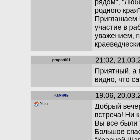
рядом", "Люб
родного края"
Приглашаем В
участие в ра
уважением, п
краеведчески
21:02, 21.03.
prapor001
Приятный, а 
видно, что с
19:06, 20.03.
Камиль
Уфа
Добрый вечер
встреча! Ни 
Вы все были 
Большое спас