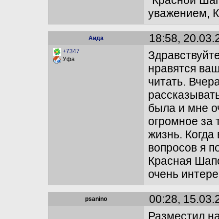
"Красной Шап
уважением, 
18:58, 20.03.
Аида
+7347
Здравствуйт
Уфа
нравятся ваш
читать. Вчер
рассказывать
была и мне о
огромное за 
жизнь. Когда
вопросов я п
Красная Шапо
очень интере
00:28, 15.03.
psanino
Разместил на