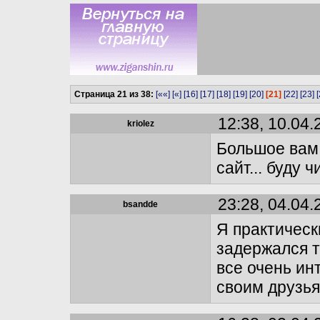
Страница 21 из 38:
[««]
[«]
[16]
[17]
[18]
[19]
[20]
[21]
[22]
[23]
[
12:38, 10.04.
kriolez
Большое вам 
сайт... буду 
23:28, 04.04.
bsandde
Я практическ
задержался т
все очень ин
своим друзья