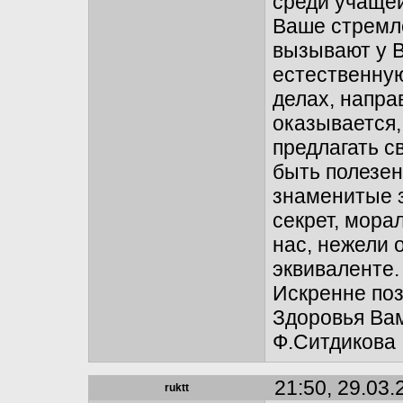
среди учащей
Ваше стремл
вызывают у В
естественную
делах, напра
оказывается,
предлагать с
быть полезен
знаменитые з
секрет, мора
нас, нежели 
эквиваленте.
Искренне поз
Здоровья Вам
Ф.Ситдикова
21:50, 29.03.
ruktt