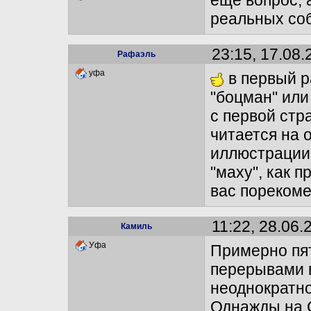
еще вопрос, 
реальных со
23:15, 17.08.
Рафаэль
уфа
в первый р
"боцман" или
с первой стра
читается на 
иллюстрации 
"маху", как 
вас порекомен
11:22, 28.06.
Камиль
Уфа
Примерно пят
перерывами в
неоднократно
Однажды на С