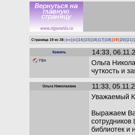
Страница 19 из 38:
[««]
[«]
[14]
[15]
[16]
[17]
[18]
[19]
[20]
[21]
[
14:33, 06.11.
Камиль
Уфа
Ольга Никола
чуткость и з
11:33, 05.11.
Ольга Николаевна
Уважаемый К
Выражаем Ва
сотрудников
библиотек и 