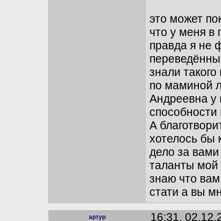
это может по
что у меня в 
правда я не 
переведённые
знали такого
по маминой л
Андреевна у 
способности 
А благотвори
хотелось бы 
дело за вами 
таланты мой 
знаю что вам
стати а вы м
16:31, 02.12.
артур