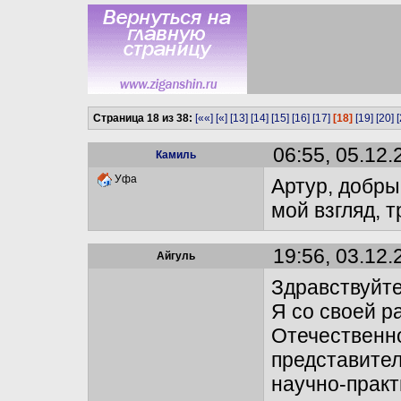
Страница 18 из 38:
[««]
[«]
[13]
[14]
[15]
[16]
[17]
[18]
[19]
[20]
[
06:55, 05.12.
Камиль
Уфа
Артур, добры
мой взгляд, 
19:56, 03.12.
Айгуль
Здравствуйт
Я со своей ра
Отечественн
представител
научно-прак