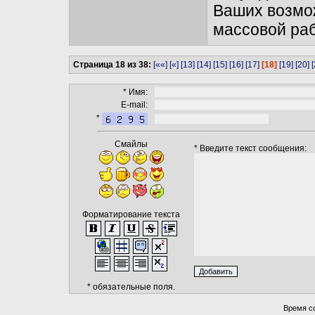
Ваших возмож
массовой раб
Страница 18 из 38:
[««]
[«]
[13]
[14]
[15]
[16]
[17]
[18]
[19]
[20]
[
* Имя:
E-mail:
*
Смайлы
* Введите текст сообщения:
Форматирование текста
* обязательные поля.
Время со