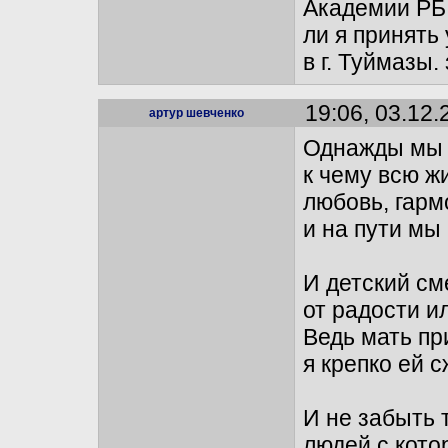
Академии РБ 
ли я принять
в г. Туймазы.
19:06, 03.12.
артур шевченко
Однажды мы 
к чему всю ж
любовь, гарм
и на пути мы
И детский см
от радости и
Ведь мать пр
я крепко ей 
И не забыть 
людей с кото