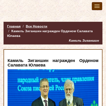
Toggl
naviga
Главная
Все Новости
Камиль Зиганшин награжден Орденом Салавата
Юлаева
Камиль Зиганшин
Камиль Зиганшин награжден Орденом
Салавата Юлаева