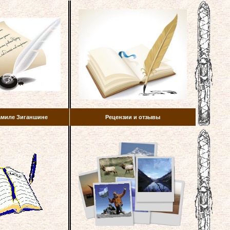
амиле Зиганшине
Рецензии и отзывы