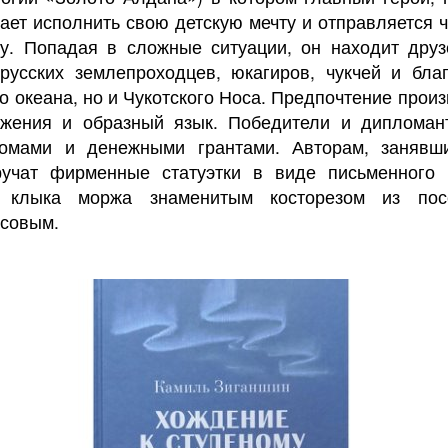
ает исполнить свою детскую мечту и отправляется 
у. Попадая в сложные ситуации, он находит друз
 русских землепроходцев, юкагиров, чукчей и бл
ко океана, но и Чукотского Носа. Предпочтение прои
ожения и образный язык. Победители и дипломант
омами и денежными грантами. Авторам, занявш
ручат фирменные статуэтки в виде письменного 
 клыка моржа знаменитым косторезом из пос
совым.