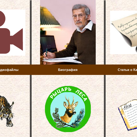
аудиофайлы
Биография
Статьи о К