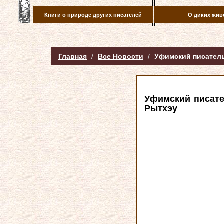
Книги о природе других писателей
О диких жив
Главная
Все Новости
Уфимский писатель
Уфимский писате
Рытхэу