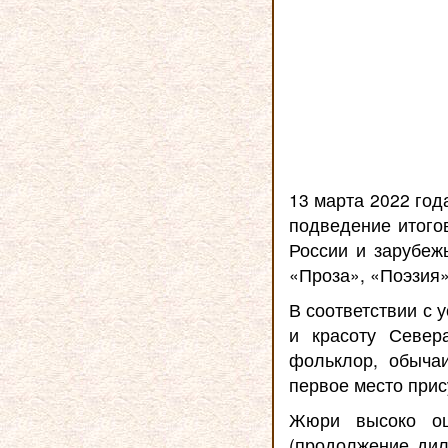
13 марта 2022 год
подведение итогов
России и зарубе
«Проза», «Поэзия»
В соответствии с 
и красоту Север
фольклор, обыча
первое место при
Жюри высоко оц
(продолжение дил