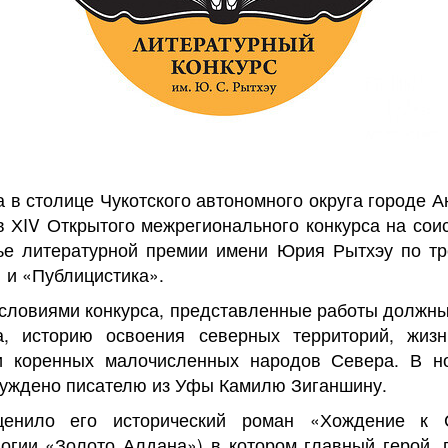
а в столице Чукотского автономного округа городе 
 ХIV Открытого межрегионального конкурса на сои
жье литературной премии имени Юрия Рытхэу по т
 и «Публицистика».
условиями конкурса, представленные работы должн
а, историю освоения северных территорий, жизнь
и коренных малочисленных народов Севера. В н
суждено писателю из Уфы Камилю Зиганшину.
енило его исторический роман «Хождение к 
огии «Золото Алдана») в котором главный герой, 