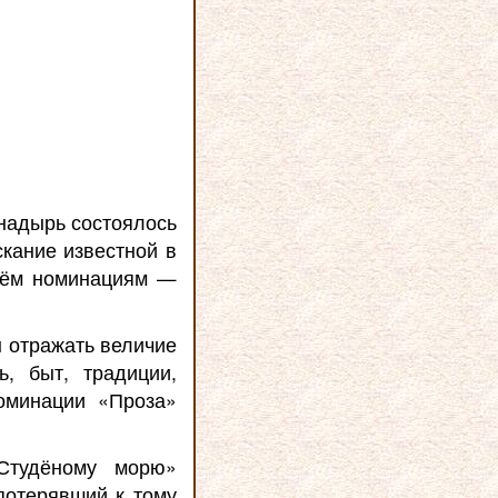
Анадырь состоялось
скание известной в
рём номинациям —
ы отражать величие
, быт, традиции,
оминации «Проза»
Студёному морю»
потерявший к тому