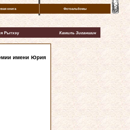
евая книга
Фотоальбомы
ия Рытхэу
Камиль Зиганшин
ремии имени Юрия