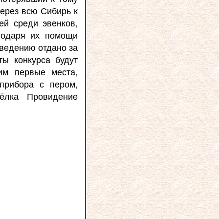
через всю Сибирь к
ей среди эвенков,
агодаря их помощи
зведению отдано за
ы конкурса будут
им первые места,
прибора с пером,
ёлка Провидение