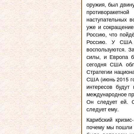
оружия, был двину
противоракетно
наступательных в
уже и сокращение
Россию, что пойд
Россию. У США 
воспользуются. З
силы, и Европа б
сегодня США обл
Стратегии национ
США (июнь 2015 го
интересов будут
международное пра
Он следует ей. 
следует ему.
Карибский кризис
почему мы пошли 