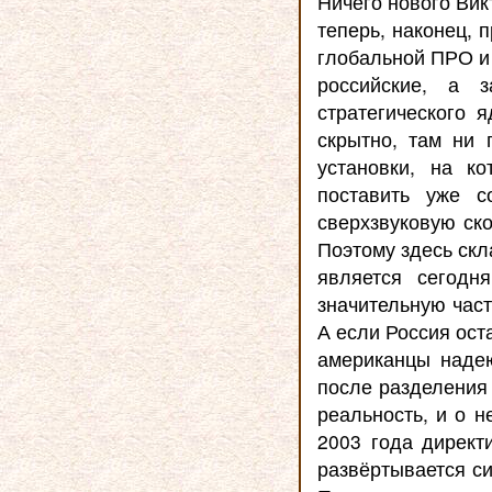
Ничего нового Вик
теперь, наконец, 
глобальной ПРО и 
российские, а з
стратегического 
скрытно, там ни
установки, на к
поставить уже с
сверхзвуковую ско
Поэтому здесь скл
является сегодн
значительную част
А если Россия ост
американцы надею
после разделения 
реальность, и о 
2003 года директ
развёртывается си