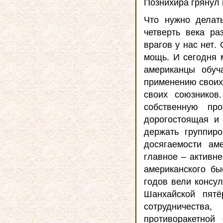
Познихира грянул 
Что нужно делат
четверть века ра
врагов у нас нет
мощь. И сегодня 
американцы обуч
применению своих 
своих союзников
собственную пр
дорогостоящая и
держать группир
досягаемости ам
главное – активн
американского бы
годов вели консу
Шанхайской пятё
сотрудничеств
противоракетной