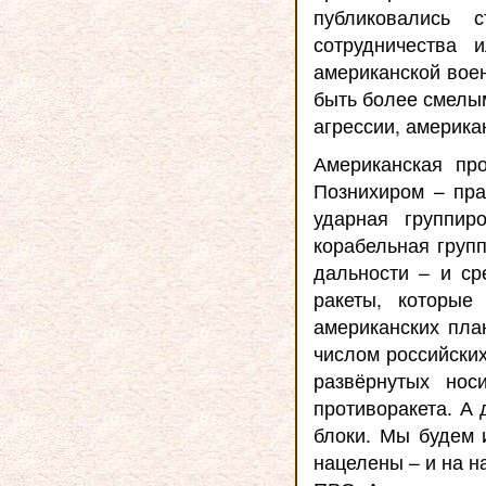
публиковались 
сотрудничества 
американской воен
быть более смелым
агрессии, америка
Американская пр
Познихиром – пра
ударная группир
корабельная груп
дальности – и ср
ракеты, которые
американских план
числом российски
развёрнутых нос
противоракета. А
блоки. Мы будем 
нацелены – и на н