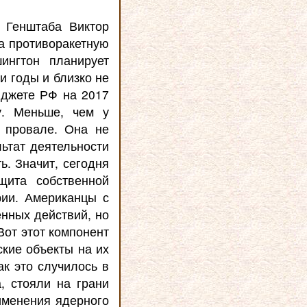
я Генштаба Виктор
на противоракетную
ингтон планирует
и годы и близко не
юджете РФ на 2017
у. Меньше, чем у
в провале. Она не
ьтат деятельности
ь. Значит, сегодня
щита собственной
рии. Американцы с
енных действий, но
Вот этот компонент
кие объекты на их
к это случилось в
, стояли на грани
рименения ядерного