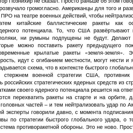
тор Познихир не сказал. Просто раньше об этом гово
прозвучало громогласно. Американцы для того и ра
ПРО на театре военных действий, чтобы нейтрализ
атем китайские баллистические ракеты как о
ядерного потенциала. То, что США развёртывают
 поляки, ни румыны подпущены не будут. Делают
оторые можно поставить ракету предыдущего по
овременные крылатые ракеты «земля-земля». 
рость, идут с огибанием местности, могут нести и
адывается схема, что в контексте быстрого глобальн
я стержнем военной стратегии США, противник
ь российских стратегических ядерных средств из стр
атками своего ядерного потенциала решится на ответ
тся перехватить ракеты на старте и на орбите, 
головных частей – и тем нейтрализовать удар по Ам
ней эксперты говорили давно, с момента подписани
ивы по стратегии быстрого глобального удара, о т
стема противоракетной обороны. Это не ново. Прос