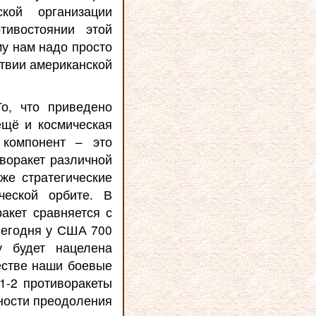
кой организации
тивостоянии этой
му нам надо просто
ствии американской
о, что приведено
ещё и космическая
 компонент – это
воракет различной
же стратегические
ческой орбите. В
ракет сравняется с
Сегодня у США 700
у будет нацелена
естве наши боевые
1-2 противоракеты
жности преодоления