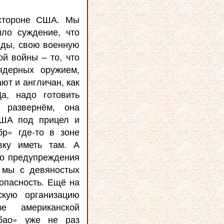
 стороне США. Мы
ыло суждение, что
оды, свою военную
й войны – то, что
ядерных оружием,
ют и англичан, как
а, надо готовить
 развернём, она
США под прицел и
р» где-то в зоне
вку иметь там. А
го предупреждения
и мы с девяностых
опасность. Ещё на
скую организацию
е американской
ибао» уже не раз