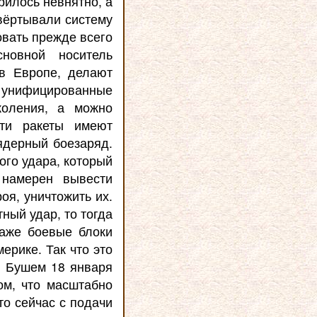
рилось невнятно, а
звёртывали систему
овать прежде всего
сновной носитель
 в Европе, делают
 унифицированные
коления, а можно
Эти ракеты имеют
 ядерный боезаряд.
ого удара, который
 намерен вывести
оя, уничтожить их.
ный удар, то тогда
даже боевые блоки
ерике. Так что это
я Бушем 18 января
ом, что масштабно
то сейчас с подачи