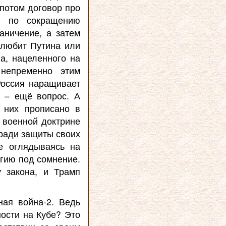
 потом договор про
м по сокращению
аничение, а затем
олюбит Путина или
а, нацеленного на
непременно этим
Россия наращивает
О – ещё вопрос. А
 них прописано в
 военной доктрине
 ради защиты своих
е оглядываясь на
егию под сомнение.
 закона, и Трамп
ная война-2. Ведь
ости на Кубе? Это