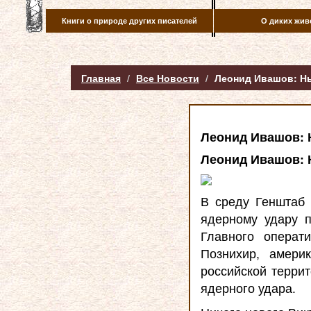
Книги о природе других писателей
О диких жив
Главная
Все Новости
Леонид Ивашов: Ны
Леонид Ивашов: 
Леонид Ивашов: 
В среду Генштаб 
ядерному удару п
Главного операт
Познихир, амери
российской терри
ядерного удара.