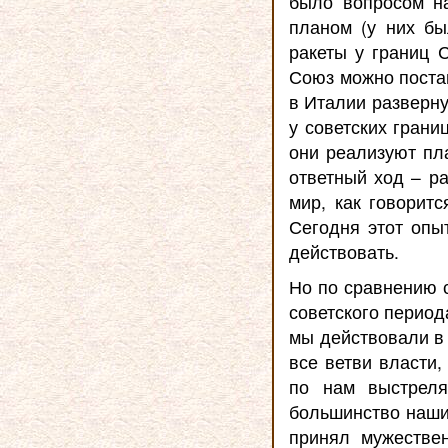
было вопросом н
планом (у них б
ракеты у границ 
Союз можно постав
в Италии разверну
у советских грани
они реализуют пл
ответный ход – р
мир, как говоритс
Сегодня этот опы
действовать.
Но по сравнению 
советского периода
мы действовали в 
все ветви власти,
по нам выстреля
большинство наших
принял мужестве