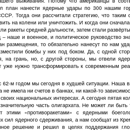
ашего выживания. Потому что американцы в соотв
ыл план нанести ядерные удары по 300 нашим го
СССР. Тогда они рассчитали стратегию, что таким 
ить на колени или уничтожить. И когда они сначала
ли ракеты средней дальности, затем стали развёрты
ц – наше и военное, и политическое руководство зна
ан размещения, то обязательно нанесут по нам уд
азместили бомбы у них под боком. Да, с одной сто
я, на грань, но, с другой стороны, мы отвели яде
т уже нужно трансформировать к современным реа
с 62-м годом мы сегодня в худшей ситуации. Наша 
 не имела ни счетов в банках, ни какой-то зависимо
своих национальных интересах. А сегодня пятая к
 значительную часть олигархата. Не может ли быть т
т этими «противоракетами» с ядерными боеголо
 сил ядерного сдерживания, а нам сообщат из Кре
нное решение и решил в целях поддержания гло