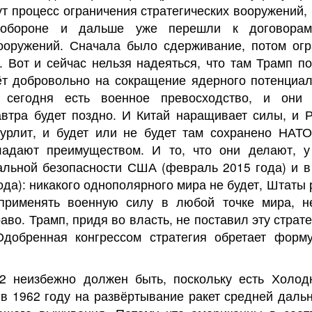
т процесс ограничения стратегических вооружений,
й обороне и дальше уже перешли к договора
ооружений. Сначала было сдерживание, потом огр
. Вот и сейчас нельзя надеяться, что там Трамп п
ёт добровольно на сокращение ядерного потенциал
сегодня есть военное превосходство, и они 
автра будет поздно. И Китай наращивает силы, и 
урлит, и будет или не будет там сохранено НАТ
адают преимуществом. И то, что они делают, у
альной безопасности США (февраль 2015 года) и в
да): никакого однополярного мира не будет, Штаты
 применять военную силу в любой точке мира, н
во. Трамп, придя во власть, не поставил эту страт
Одобренная конгрессом стратегия обретает форму
-2 неизбежно должен быть, поскольку есть Холод
в 1962 году на развёртывание ракет средней дальн