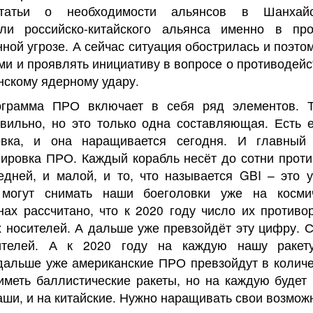
статьи о необходимости альянсов в Шанхайс
или российско-китайского альянса именно в про
ной угрозе. А сейчас ситуация обострилась и поэто
и и проявлять инициативу в вопросе о противодей
нскому ядерному удару.
ограмма ПРО включает в себя ряд элементов. Т
вильно, но это только одна составляющая. Есть 
овка, и она наращивается сегодня. И главный
пировка ПРО. Каждый корабль несёт до сотни проти
едней, и малой, и то, что называется GBI – это у
 могут снимать наши боеголовки уже на косми
ах рассчитано, что к 2020 году число их противо
х носителей. А дальше уже превзойдёт эту цифру. 
ителей. А к 2020 году на каждую нашу ракет
 дальше уже американские ПРО превзойдут в колич
иметь баллистические ракеты, но на каждую будет 
аши, и на китайские. Нужно наращивать свои возмо