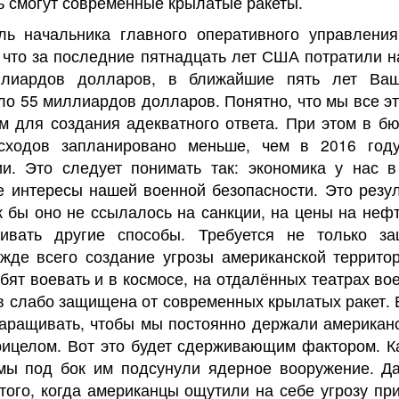
ь смогут современные крылатые ракеты.
ль начальника главного оперативного управлени
 что за последние пятнадцать лет США потратили 
лиардов долларов, в ближайшие пять лет Ваш
о 55 миллиардов долларов. Понятно, что мы все эт
мм для создания адекватного ответа. При этом в б
сходов запланировано меньше, чем в 2016 год
и. Это следует понимать так: экономика у нас 
е интересы нашей военной безопасности. Это резул
к бы оно не ссылалось на санкции, на цены на нефт
ивать другие способы. Требуется не только за
ежде всего создание угрозы американской террито
ят воевать и в космосе, на отдалённых театрах во
 слабо защищена от современных крылатых ракет. 
наращивать, чтобы мы постоянно держали американс
рицелом. Вот это будет сдерживающим фактором. Ка
 мы под бок им подсунули ядерное вооружение. Да
того, когда американцы ощутили на себе угрозу п