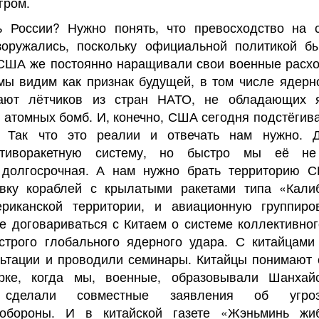
гром.
ь России? Нужно понять, что превосходство на
зоружались, поскольку официальной политикой б
. США же постоянно наращивали свои военные расх
мы видим как признак будущей, в том числе ядерно
ают лётчиков из стран НАТО, не обладающих 
атомных бомб. И, конечно, США сегодня подстёгива
. Так что это реалии и отвечать нам нужно. Д
отиворакетную систему, но быстро мы её не
 долгосрочная. А нам нужно брать территорию 
овку кораблей с крылатыми ракетами типа «Калиб
ериканской территории, и авиационную группиро
ее договариваться с Китаем о системе коллективно
строго глобального ядерного удара. С китайцам
льтации и проводили семинары. Китайцы понимают 
рке, когда мы, военные, образовывали Шанхай
а, сделали совместные заявления об угроз
 обороны. И в китайской газете «Жэньминь ж