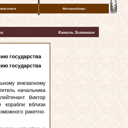
евая книга
Фотоальбомы
ва
Камиль Зиганшин
нию государства
нию государства
льному внезапному
титель начальника
лейтенант Виктор
е корабли вблизи
зможного ракетно-