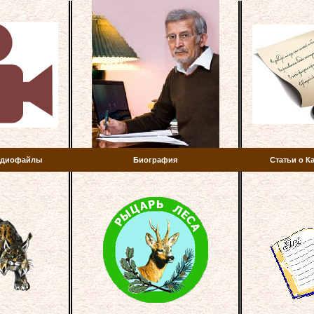
аудиофайлы
Биография
Статьи о К