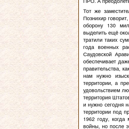
ПРО. А преодолет
Тот же заместите
Познихир говорит,
оборону 130 мил
выделить ещё окол
тратили таких су
года военных ра
Саудовской Арави
обеспечивает даж
правительства, ка
нам нужно изыск
территории, а пр
удовольствием люб
территория Штатов
и нужно сегодня 
территории под п
1962 году, когда
войны, но после э