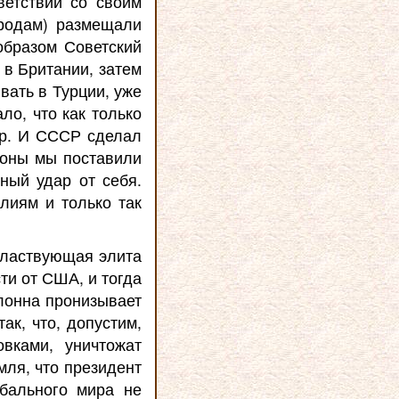
етствии со своим
родам) размещали
образом Советский
 в Британии, затем
вать в Турции, уже
ло, что как только
ар. И СССР сделал
роны мы поставили
рный удар от себя.
лиям и только так
властвующая элита
сти от США, и тогда
олонна пронизывает
ак, что, допустим,
вками, уничтожат
мля, что президент
бального мира не