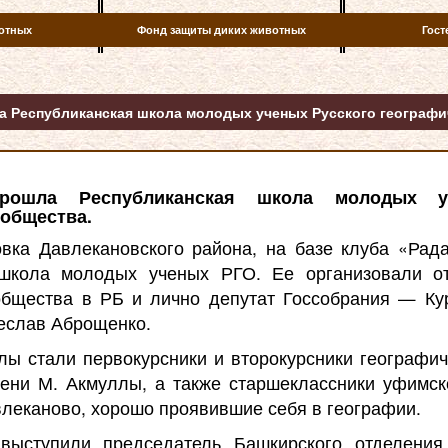
отных
Фонд защиты диких животных
Гост
 Республиканская школа молодых ученых Русского географи
ошла Республиканская школа молодых у
 общества.
вка Давлекановского района, на базе клуба «Рад
 школа молодых ученых РГО. Ее организовали от
общества в РБ и лично депутат Госсобрания — Ку
еслав Аброщенко.
ы стали первокурсники и второкурсники географич
ени М. Акмуллы, а также старшеклассники уфимск
леканово, хорошо проявившие себя в географии.
выступили председатель Башкирского отделения