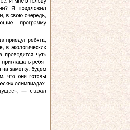
ес. И мне в голову
ии? Я предложил
и, в свою очередь,
яющие программу
а приедут ребята,
, в экологических
а проводится чуть
м приглашать ребят
 на заметку, будем
м, что они готовы
ческих олимпиадах.
дущее», — сказал