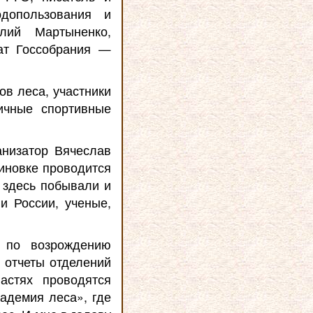
одопользования и
лий Мартыненко,
ат Госсобрания —
в леса, участники
ичные спортивные
низатор Вячеслав
линовке проводится
 здесь побывали и
и России, ученые,
 по возрождению
л отчеты отделений
астях проводятся
адемия леса», где