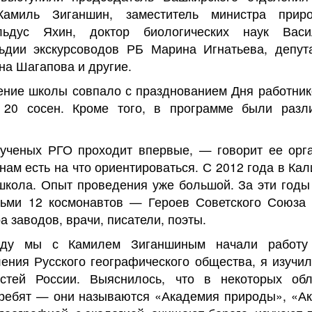
Камиль Зиганшин, заместитель министра прир
ьдус Яхин, доктор биологических наук Васи
льдии экскурсоводов РБ Марина Игнатьева, депут
на Шагапова и другие.
ение школы совпало с празднованием Дня работнико
20 сосен. Кроме того, в программе были разл
ученых РГО проходит впервые, — говорит ее орга
ам есть на что ориентироваться. С 2012 года в Ка
школа. Опыт проведения уже большой. За эти годы
тьми 12 космонавтов — Героев Советского Союза 
а заводов, врачи, писатели, поэты.
оду мы с Камилем Зиганшиным начали работу
ения Русского географического общества, я изучи
стей России. Выяснилось, что в некоторых обл
ребят — они называются «Академия природы», «Ак