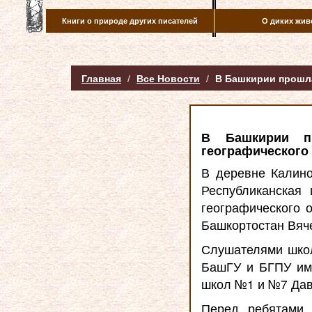
Книги о природе других писателей
О диких жив
Главная
Все Новости
В Башкирии прошла
В Башкирии пр
географического
В деревне Калино
Республиканская
географического 
Башкортостан Вяч
Слушателями школ
БашГУ и БГПУ им
школ №1 и №7 Дав
Перед ребятами 