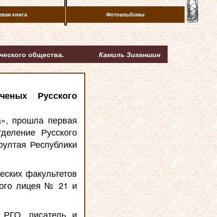
евая книга
Фотоальбомы
ческого общества.
Камиль Зиганшин
ченых Русского
а», прошла первая
деление Русского
рултая Республики
еских факультетов
ого лицея № 21 и
 РГО, писатель и