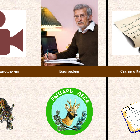
аудиофайлы
Биография
Статьи о К