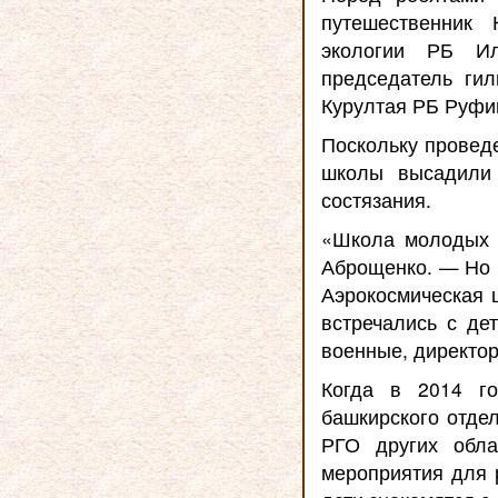
путешественник 
экологии РБ Ил
председатель ги
Курултая РБ Руфи
Поскольку провед
школы высадили 
состязания.
«Школа молодых 
Аброщенко. — Но н
Аэрокосмическая 
встречались с де
военные, директор
Когда в 2014 г
башкирского отдел
РГО других обла
мероприятия для 