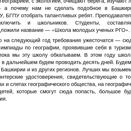
 географией, с экологией, очищают берега, изучают л
 а почему нам не сделать подобное в Башкир
, БГПУ отобрать талантливых ребят. Преподавател
ключить и школьников. Студенты, составл
дложили название — «Школа молодых ученых РГО».
о на следующий год требования ужесточатся — сюд
мпиады по географии, проявившие себя в туризме
пока мы эту школу обкатываем. В этом году школ
 в дальнейшем будем проводить десять дней. Буде
 Башкирии и из других регионов. Лучших мы возьмем
нтерские удостоверения, свидетельствующие о то
ах и слетах географического общества, на географи
детей, которые смогут сюда попасть, большое бу
ия.