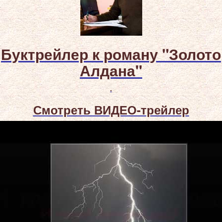
Буктрейлер к роману "Золото
Алдана"
.
Смотреть ВИДЕО-трейлер