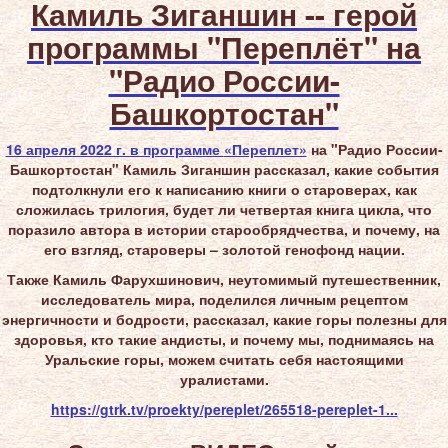
Камиль Зиганшин -- герой
программы "Переплёт" на
"Радио России-
Башкортостан"
16 апреля 2022 г. в программе
«Переплет»
на "Радио России-
Башкортостан" Камиль Зиганшин рассказал, какие события
подтолкнули его к написанию книги о староверах, как
сложилась трилогия, будет ли четвертая книга цикла, что
поразило автора в истории старообрядчества, и почему, на
его взгляд, староверы – золотой генофонд нации.
Также Камиль Фарухшинович, неутомимый путешественник,
исследователь мира, поделился личным рецептом
энергичности и бодрости, рассказал, какие горы полезны для
здоровья, кто такие андисты, и почему мы, поднимаясь на
Уральские горы, можем считать себя настоящими
уралистами.
https://gtrk.tv/proekty/pereplet/265518-pereplet-1...