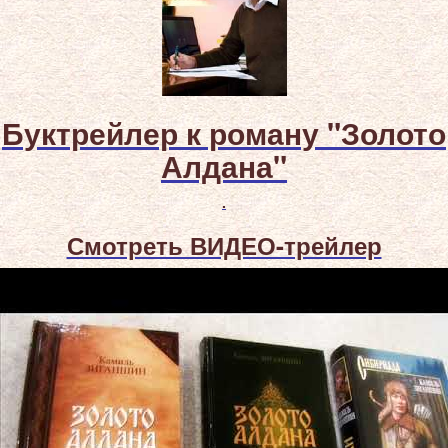
Буктрейлер к роману "Золото
Алдана"
.
Смотреть ВИДЕО-трейлер