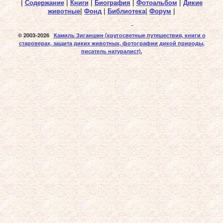
|
Содержание
|
Книги
|
Биография
|
Фотоальбом
|
Дикие
животные
|
Фонд
|
Библиотека
|
Форум
|
© 2003-2026
Камиль Зиганшин
(кругосветные путешествия, книги о
староверах, защита диких животных, фотографии дикой природы,
писатель натуралист).