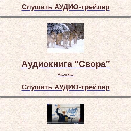
Слушать АУДИО-трейлер
Аудиокнига "Свора"
Рассказ
Слушать АУДИО-трейлер