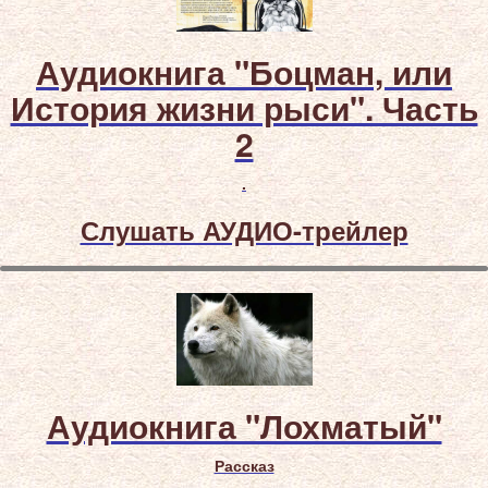
Аудиокнига "Боцман, или
История жизни рыси". Часть
2
.
Слушать АУДИО-трейлер
Аудиокнига "Лохматый"
Рассказ