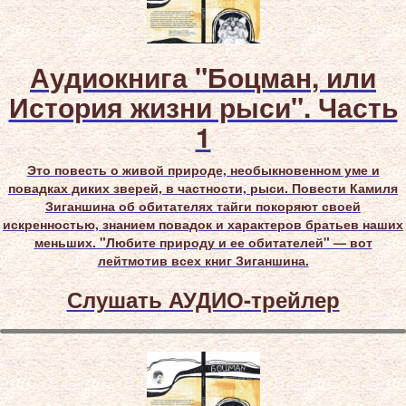
Аудиокнига "Боцман, или
История жизни рыси". Часть
1
Это повесть о живой природе, необыкновенном уме и
повадках диких зверей, в частности, рыси. Повести Камиля
Зиганшина об обитателях тайги покоряют своей
искренностью, знанием повадок и характеров братьев наших
меньших. "Любите природу и ее обитателей" — вот
лейтмотив всех книг Зиганшина.
Слушать АУДИО-трейлер