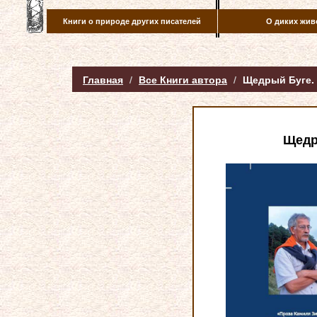
Книги о природе других писателей
О диких жив
Главная
Все Книги автора
Щедрый Буге. 
Щедры