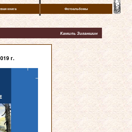
евая книга
Фотоальбомы
Камиль Зиганшин
019 г.