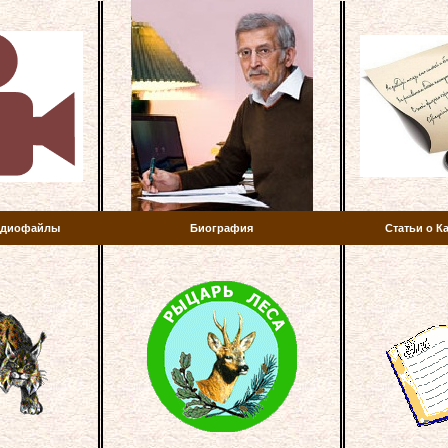
аудиофайлы
Биография
Статьи о К