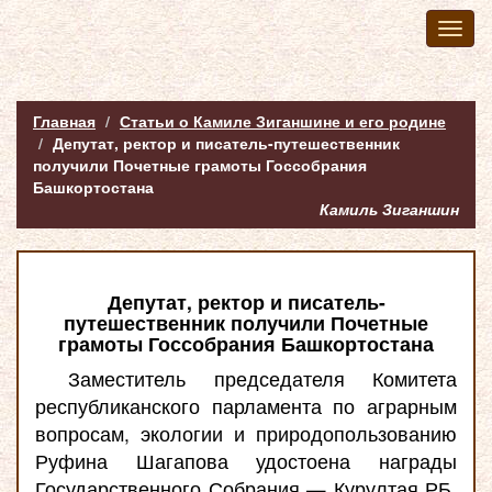
Toggl
naviga
Главная
Статьи о Камиле Зиганшине и его родине
Депутат, ректор и писатель-путешественник
получили Почетные грамоты Госсобрания
Башкортостана
Камиль Зиганшин
Депутат, ректор и писатель-
путешественник получили Почетные
грамоты Госсобрания Башкортостана
Заместитель председателя Комитета
республиканского парламента по аграрным
вопросам, экологии и природопользованию
Руфина Шагапова удостоена награды
Государственного Собрания — Курултая РБ.