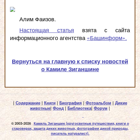
Алим Фаизов.
Настоящая статья
взята с сайта
информационного агентства
«Башинформ».
Вернуться на главную к списку новостей
о Камиле Зиганшине
|
Содержание
|
Книги
|
Биография
|
Фотоальбом
|
Дикие
животные
|
Фонд
|
Библиотека
|
Форум
|
© 2003-2026
Камиль Зиганшин
(кругосветные путешествия, книги о
староверах, защита диких животных, фотографии дикой природы,
писатель натуралист).