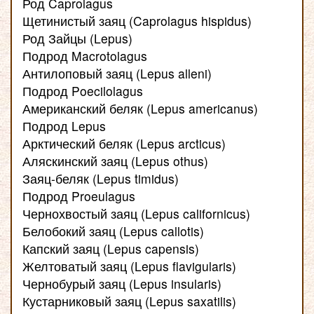
Род Caprolagus
Щетинистый заяц (Caprolagus hispidus)
Род Зайцы (Lepus)
Подрод Macrotolagus
Антилоповый заяц (Lepus alleni)
Подрод Poecilolagus
Американский беляк (Lepus americanus)
Подрод Lepus
Арктический беляк (Lepus arcticus)
Аляскинский заяц (Lepus othus)
Заяц-беляк (Lepus timidus)
Подрод Proeulagus
Чернохвостый заяц (Lepus californicus)
Белобокий заяц (Lepus callotis)
Капский заяц (Lepus capensis)
Желтоватый заяц (Lepus flavigularis)
Чернобурый заяц (Lepus insularis)
Кустарниковый заяц (Lepus saxatilis)