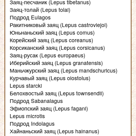
Заяц-песчаник (Lepus tibetanus)
Заяц-толай (Lepus tolai)
Подрод Eulagos
Ракитниковый заяц (Lepus castroviejoi)
Юньнаньский заяц (Lepus comus)
Корейский заяц (Lepus coreanus)
Корсиканский заяц (Lepus corsicanus)
Заяц-русак (Lepus europaeus)
Иберийский заяц (Lepus granatensis)
Маньчжурский заяц (Lepus mandschuricus)
Курчавый заяц (Lepus oiostolus)
Lepus starcki
Белохвостый заяц (Lepus townsendii)
Подрод Sabanalagus
Эфиопский заяц (Lepus fagani)
Lepus microtis
Подрод Indolagus
Хайнаньский заяц (Lepus hainanus)