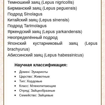
Темношеий заяц (Lepus nigricollis)
Бирманский заяц (Lepus peguensis)
Подрод Sinolagus
Китайский заяц (Lepus sinensis)
Подрод Tarimolagus
Яркендский заяц (Lepus yarkandensis)
Неопределённый подрод
Японский кустарниковый заяц (Lepus
brachyurus)
Абиссинский заяц (Lepus habessinicus)
Научная классификация:
Домен: Эукариоты
Царство: Животные
Тип: Хордовые
Класс: Млекопитающие
Отряд: Зайцеобразные
Семейство: Зайцевые