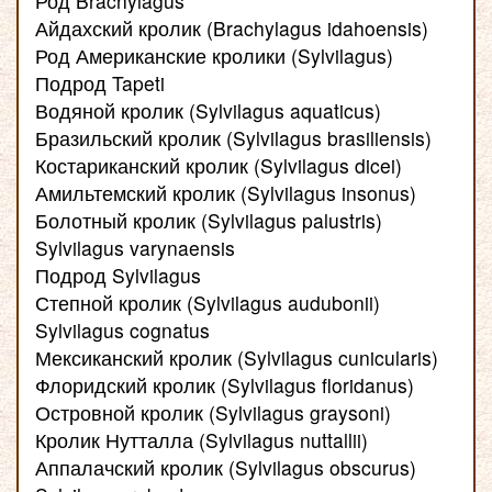
Род Brachylagus
Айдахский кролик (Brachylagus idahoensis)
Род Американские кролики (Sylvilagus)
Подрод Tapeti
Водяной кролик (Sylvilagus aquaticus)
Бразильский кролик (Sylvilagus brasiliensis)
Костариканский кролик (Sylvilagus dicei)
Амильтемский кролик (Sylvilagus insonus)
Болотный кролик (Sylvilagus palustris)
Sylvilagus varynaensis
Подрод Sylvilagus
Степной кролик (Sylvilagus audubonii)
Sylvilagus cognatus
Мексиканский кролик (Sylvilagus cunicularis)
Флоридский кролик (Sylvilagus floridanus)
Островной кролик (Sylvilagus graysoni)
Кролик Нутталла (Sylvilagus nuttallii)
Аппалачский кролик (Sylvilagus obscurus)