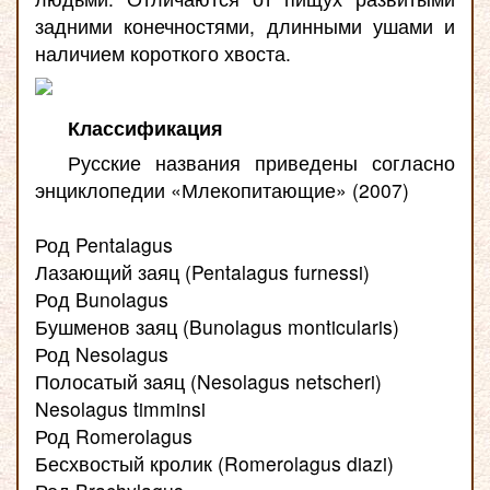
задними конечностями, длинными ушами и
наличием короткого хвоста.
Классификация
Русские названия приведены согласно
энциклопедии «Млекопитающие» (2007)
Род Pentalagus
Лазающий заяц (Pentalagus furnessi)
Род Bunolagus
Бушменов заяц (Bunolagus monticularis)
Род Nesolagus
Полосатый заяц (Nesolagus netscheri)
Nesolagus timminsi
Род Romerolagus
Бесхвостый кролик (Romerolagus diazi)