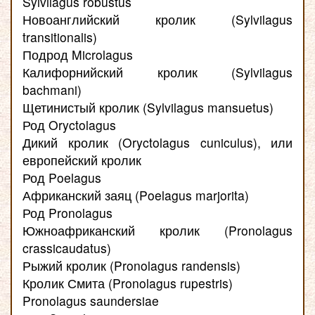
Sylvilagus robustus
Новоанглийский кролик (Sylvilagus
transitionalis)
Подрод Microlagus
Калифорнийский кролик (Sylvilagus
bachmani)
Щетинистый кролик (Sylvilagus mansuetus)
Род Oryctolagus
Дикий кролик (Oryctolagus cuniculus), или
европейский кролик
Род Poelagus
Африканский заяц (Poelagus marjorita)
Род Pronolagus
Южноафриканский кролик (Pronolagus
crassicaudatus)
Рыжий кролик (Pronolagus randensis)
Кролик Смита (Pronolagus rupestris)
Pronolagus saundersiae