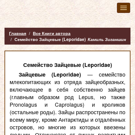
Toggl
naviga
Главная
Все Книги автора
Семейство Зайцевые (Leporidae)
Камиль Зиганшин
Семейство Зайцевые (Leporidae)
Зайцевые (Leporidae)
— семейство
млекопитающих из отряда зайцеобразных,
включающее в себя собственно зайцев
(главным образом род Lepus, но также
Pronolagus и Caprolagus) и кроликов
(остальные роды). Зайцы распространены по
всему миру, кроме Антарктиды и отдалённых
островов, но многие из которых ввезены
людьми. Отличаются от пищух развитыми